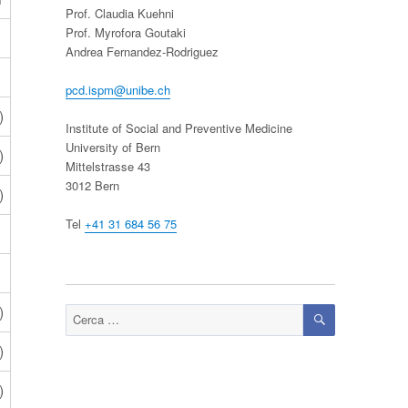
Prof. Claudia Kuehni
Prof. Myrofora Goutaki
Andrea Fernandez-Rodriguez
pcd.ispm@unibe.ch
)
Institute of Social and Preventive Medicine
University of Bern
)
Mittelstrasse 43
3012 Bern
)
Tel
+41 31 684 56 75
CERCA
)
Cerca:
)
)